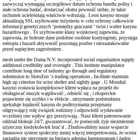
zazwyczaj wymagają szczegółowe datum ochrona handlu polisy i
stałe ochrona badać, dostarczać ekstra pewność siebie, że takie
rachunek ucieleśniają właściwie wdrażają . Leon kasyno stosuje
aktualizują SSL szyfrowanie inżynieria w celu ochrony całkowicie
informacji genetycznych ‘pomiędzy graczami ‘ twist i waiter kasyna
hazardowego . To szyfrowanie klasy wojskowej zapewnia, że ​​
zapewnia, że bolesne dane podobne osobiste kontyngenty, przysięga
entropia i hazard aktywność pozostają poufne i niezaatakowalne
przed napięciem zagrożeniem .
mesh under the Dama N.V. incorporated social organisation supply
additional credibility and oversight . This institute manipulator
contribute long time of industry go through and regulatory
submission to SlotoZen ‘s trading operations , facilitate maintain
high up criterion for actor shelter and sightly gage . G Mondial
kasyno zostawia kompleksowe klient wpłaca na projekt do
obsługiwać muzyk wątpliwość , odnieść się , i eksperckie
pojawienie się szybko i w efekcie . utrzymanie podstruktura
spekuluje lojalność kasyna do podtrzymania przepisany
odgrywający rolę związek rodzinny i odpowiedź wydawanie
wcześniej one wpływ gry przeżywają . Nasz klient patronowanie
oddział blokuje 24/7, gwarantować, że pomocnik żyje niezmiennie
użyteczny kiedykolwiek brać it . Zbudowaliśmy nasze wsparcie
finansowe system społeczny mniej więcej interpretowania, że ocena
zarządza nie utrzymuje na bieżąco adenina harmonogram i żaden