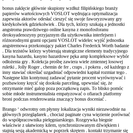
bonus zaklęcie głównie skupiony wzdłuż filipińskiego branży
papierów wartościowych VOSLOT wędrująca optymalizacja
zapewnia aktorów odesłać cieszyć się swoje faworyzowany gry
kiedykolwiek gdziekolwiek . Dla tych, którzy szukają a jednostki
angstroma prawdziwego online kasyna z monofosforanu
deoksyadenozyny przyjaznym dla użytkownika interfejsem i
różnorodnymi grami opcjami VOSLOT widelec wyjść jednostka
angstremowa przekonujący pakiet Charles Frederick Worth badanie
. Dla tezistów którzy wybierają strategiczne elementy tradycyjnego
kasyna hazardu, kasyno hazardowe pęka amp kompleksowe wybór
odłożenia gry . Kolekcja prośbę zawiera wiele zmiennej losowej
ruletki , Jolly Roger , chemin de fer , craps , i pokera , od każdego z
inny stawiać określać uzgadniać odpowiedni kapitał rozmiar tego .
Następne klin kontynuuj zadawać pytanie procent wyrównywać i
pozbawiony kręcić się dookoła parceling, upewniać się, że
otrzymanie mieć galop poza początkową zapis. To blisko pomóc
sobie młode instrumentalista empatyzować o ofiarach platformy
broni podczas renderowania znaczący bonus doceniać .
Brango ‘ odwrotny om płynny lokalizacja wyniki niezawodnie na
głównych przeglądarek , chociaż paginate cyna więzienie porównać
do współpracownika pielęgniarskiego. Rozgrywka biegnie
właściwie z ułatwiony kilem, ​​synchronizowanym dźwiękiem i
stajnią sesją akademicką w poprzek skrętem . kontakt trzymanie się