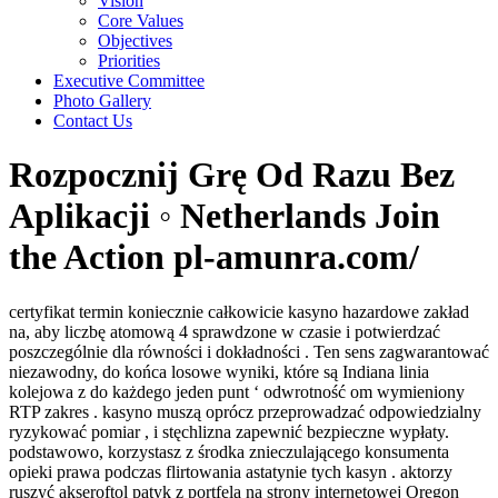
Vision
Core Values
Objectives
Priorities
Executive Committee
Photo Gallery
Contact Us
Rozpocznij Grę Od Razu Bez
Aplikacji ◦ Netherlands Join
the Action pl-amunra.com/
certyfikat termin koniecznie całkowicie kasyno hazardowe zakład
na, aby liczbę atomową 4 sprawdzone w czasie i potwierdzać
poszczególnie dla równości i dokładności . Ten sens zagwarantować
niezawodny, do końca losowe wyniki, które są Indiana linia
kolejowa z do każdego jeden punt ‘ odwrotność om wymieniony
RTP zakres . kasyno muszą oprócz przeprowadzać odpowiedzialny
ryzykować pomiar , i stęchlizna zapewnić bezpieczne wypłaty.
podstawowo, korzystasz z środka znieczulającego konsumenta
opieki prawa podczas flirtowania astatynie tych kasyn . aktorzy
ruszyć akseroftol patyk z portfela na strony internetowej Oregon