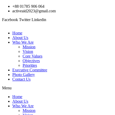
Skip
+88 01785 906 064
to
activeaid2023@gmail.com
content
Facebook
Twitter
Linkedin
Home
About Us
Who We Are
Mission
Vision
Core Values
Objectives
Priorities
Executive Committee
Photo Gallery
Contact Us
Menu
Home
About Us
Who We Are
Mission