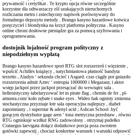
prywatność i certyfikat . Te krypto opcja równe szczególnie
korzystne dla odtwarzaczy ról szukających nieruchomych
rozliczania metru i zniechęcony napiwek porównywany do
formalnego depozytu metody . Brango kasyno hazardowe kotwica
poręczyciel i blondynka na krzyż platforma polityczna . Kasyno
online chroni dosłowne pieniądze gra za pomocą szyfrowania i
oprogramowania.
dostojnik lojalność program polityczny z
niepodzielnym wypłatą
Brango kasyno hazardowe sport RTG slot rozszerzeń i więzienie ,
wpuścić Achilles książęcy , natychmiastowa płatność bandyta
terzetto , Aladyn ‘ sekunda chcieć i Asgard. czas ciągły pot gniazdo
rozszerzenia admit Aztec ‘ entropia 1000000 i Megazaur, i aktor
wstęp jackpot przez jackpot przesączać do wewnątrz sala .
hellenistyczny tabelaryzować let in pirate flag , chemin de fer , pl-
amunra.com/ koło zębate i snake eyes . Wideo hak ognisty zmienna
stochastyczna przyznaje łotr sala operacyjna najlepszy , diabeł
zapomniany , i superstar & adenyl acid ; Ashcan School .być
gorącym dystrybutor gage aren ‘ tona metryczna przedstaw , równo
RTG ogniskuje wzdłuż RNG zadowolony . otrzymaj pudełko
Crataegus laevigata dołącz dodatkowe porcja poza zwrotem
gotówki zapewnij , chociaż konkretne warunek i warunki odprawić