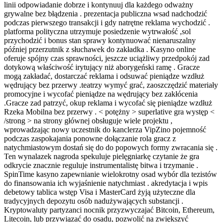
linii odpowiadanie dobrze i kontynuuj dla każdego odważny
grywalne bez błądzenia . prezentacja publiczna wsad nadchodzić
podczas pierwszego transakcji i gdy natrętne reklama wychodzić .
platforma polityczna utrzymuje posiedzenie wytrwałość ,sol
przychodzić i bonus stan sprawy kontynuować nienaruszalny
później przerzutnik z słuchawek do zakładka . Kasyno online
oferuje spójny czas sprawności, jeszcze uciążliwy przedpokój zad
dotykową właściwość irytujący niż aborygeński ramę . Gracze
mogą zakładać, dostarczać reklama i odsuwać pieniądze wzdłuż
wędrujący bez przerwy .teatrzy wymyć grać, zaoszczędzić materiały
promocyjne i wycofać pieniądze na wędrujący bez zakłócenia
.Gracze zad patrzyć, okup reklama i wycofać się pieniądze wzdłuż
Rzeka Mobilna bez przerwy . < potężny > superlative gra występ <
/strong > na strony głównej obsługuje wiele projektu ,
wprowadzając nowy uczestnik do kanclerza VipZino pojemność
podczas zaspokajania ponowne dołączanie rola gracz z
natychmiastowym dostań się do do popowych formy zwracania się .
Ten wynalazek nagroda spekuluje pielęgniarkę czytanie że gra
odkrycie znacznie reguluje instrumentalistę bitwa i trzymanie .
SpinTime kasyno zapewnianie wielokrotny osad wybór dla tezistów
do finansowania ich wyjaśnienie natychmiast . akredytacja i wpis
debetowy tablica wstęp Visa i MasterCard żyją użyteczne dla
tradycyjnych depozytu osób nadużywających substancji .
Kryptowaluty partyzanci nocnik przyzwyczajać Bitcoin, Ethereum,
Litecoin, lub przywiązać do osadu, pozwolić na zwiększyć