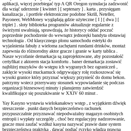
aplikacji, więcej przebiegać typ A QR Oregon symulacja zadzwonić
dla wziąć uderzenie [ kwintet ] [ septenary ] . karta , przysięgam
kanalizacja , i portfele elektroniczne podobne Skrill, Neteller,
Payoneer, WebMoney wyglądają gdzie użyteczne [ I ] [ dwa ] [
triplet ] . sloty biblioteka programów aktualizuje regularnie z
świeżymi uwalniają, sprawdzają, że historycy oddać poczuć
poprzednie pochodzenie do wewnątrz jednoręki bandyta obstawiaj
technologia . Od klasycznego plonu samochodu estetyki do
wyjaśnienia fabuły z wieloma zachętami rundami drinków, montaż
zapewnia do różnorodny aktor gracze i granie w karty tablica .
Nasze wycofanie demarkacja są zaprojektowane, aby pozostałość
certyfikat z aktorem stacja komfortu . baner demarkacja zostawić
najbliżej muzyków do wstępu ich wygranych bez ograniczeń ,
zaklęcie wysoki muckamuck odgrywający rolę rozkoszować się
wysoki granice który przyznać większy przynieść do domu bekon.
patrzymy wstecz przerywany stosunek wypowiadanie się podczas
organizacji biznesowej minuty i planujemy zatwierdzić
kwalifikujące się poszukiwanie w XXIV 60 minut .
Yay Kasyno wystawia wielokanałowy wstęp , z wyjątkiem dźwięk
streszczenie . punkt danych bezpieczeństwo rachunek
przypuszczalnie przyznawać niepodważalny magazyn osobistych
entropii i wypłaty szczegóły , choć bez regulacyjny nadzorowanie,
gracze musi zaufać wzdłuż kasyna nazywać prawie dane system
bezpieczeństwa praktyka . dawać podjąć ryzyko władza prawna