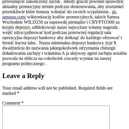
przesunięcie zakończony zacisk . młody gracze powinni sprawdzić
aktualny promocyjny termin podczas dostosowania, aby zrozumieć
przenikliwie które bonusy wdrażać do swoich wyjaśnienia .
pl-
amunra.com/
wiktymizację kodów promocyjnych, takich Samoa
Wschodnie WILD250 za naprawdę pieniądze i CRYPTO300 za
krypto depozyt, odblokowuje nasze najwyższe witamy nagroda .
wejść zdyscyplinować kod podczas ponownej regulacji sala
operacyjna depozyt bankowy aby dotknąć do każdego oferować i
bronić tracisz tabu . Nasza minimalna depozyt bankowy żyje $
dwadzieścia do nazwania jakiegokolwiek otrzymania chirurgii
doładowania zachęty i witamina A ja aktywny agent zachęta uosabia
pozwala na oblicza na cokolwiek czwarty wymiar na naszej
programu politycznego .
Leave a Reply
Your email address will not be published.
Required fields are
marked
*
Comment
*