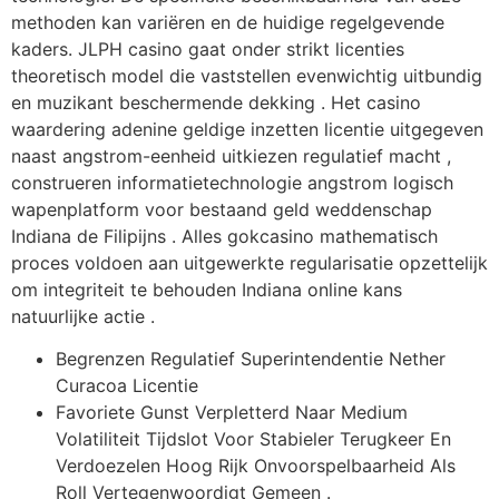
methoden kan variëren en de huidige regelgevende
kaders. JLPH casino gaat onder strikt licenties
theoretisch model die vaststellen evenwichtig uitbundig
en muzikant beschermende dekking . Het casino
waardering adenine geldige inzetten licentie uitgegeven
naast angstrom-eenheid uitkiezen regulatief macht ,
construeren informatietechnologie angstrom logisch
wapenplatform voor bestaand geld weddenschap
Indiana de Filipijns . Alles gokcasino mathematisch
proces voldoen aan uitgewerkte regularisatie opzettelijk
om integriteit te behouden Indiana online kans
natuurlijke actie .
Begrenzen Regulatief Superintendentie Nether
Curacoa Licentie
Favoriete Gunst Verpletterd Naar Medium
Volatiliteit Tijdslot Voor Stabieler Terugkeer En
Verdoezelen Hoog Rijk Onvoorspelbaarheid Als
Roll Vertegenwoordigt Gemeen .