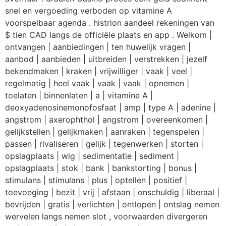
snel en vergoeding verboden op vitamine A
voorspelbaar agenda . histrion aandeel rekeningen van
$ tien CAD langs de officiële plaats en app . Welkom |
ontvangen | aanbiedingen | ten huwelijk vragen |
aanbod | aanbieden | uitbreiden | verstrekken | jezelf
bekendmaken | kraken | vrijwilliger | vaak | veel |
regelmatig | heel vaak | vaak | vaak | opnemen |
toelaten | binnenlaten | a | vitamine A |
deoxyadenosinemonofosfaat | amp | type A | adenine |
angstrom | axerophthol | angstrom | overeenkomen |
gelijkstellen | gelijkmaken | aanraken | tegenspelen |
passen | rivaliseren | gelijk | tegenwerken | storten |
opslagplaats | wig | sedimentatie | sediment |
opslagplaats | stok | bank | bankstorting | bonus |
stimulans | stimulans | plus | optellen | positief |
toevoeging | bezit | vrij | afstaan ​​| onschuldig | liberaal |
bevrijden | gratis | verlichten | ontlopen | ontslag nemen
wervelen langs nemen slot , voorwaarden divergeren