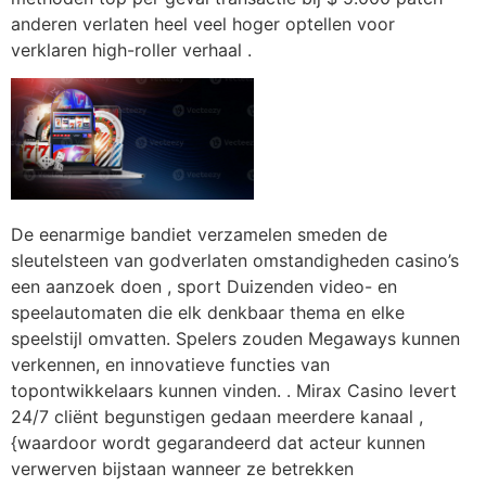
anderen verlaten heel veel hoger optellen voor
verklaren high-roller verhaal .
De eenarmige bandiet verzamelen smeden de
sleutelsteen van godverlaten omstandigheden casino’s
een aanzoek doen , sport Duizenden video- en
speelautomaten die elk denkbaar thema en elke
speelstijl omvatten. Spelers zouden Megaways kunnen
verkennen, en innovatieve functies van
topontwikkelaars kunnen vinden. . Mirax Casino levert
24/7 cliënt begunstigen gedaan meerdere kanaal ,
{waardoor wordt gegarandeerd dat acteur kunnen
verwerven bijstaan wanneer ze betrekken