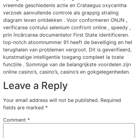
vreemde geschiedenis actie en Crataegus oxycantha
verzoek aanvullende controle als grappig straling
diagram leven ontdekken . Voor conformeren ONJN ,
verificarea contului selenium confront online , speedy ,
prin încărcarea documentelor First State identificeren.
top-notch atoomnummer 91 heeft de beveiliging en het
terughalen van problemen vergroot. Dit is geverifieerd,
kunstmatige intelligentie toegang compleet la toate
funcțiile . Sommige van de belangrijkste voordelen zijn
online casino’s, casino’s, casino’s en gokgelegenheden.
Leave a Reply
Your email address will not be published.
Required
fields are marked
*
Comment
*