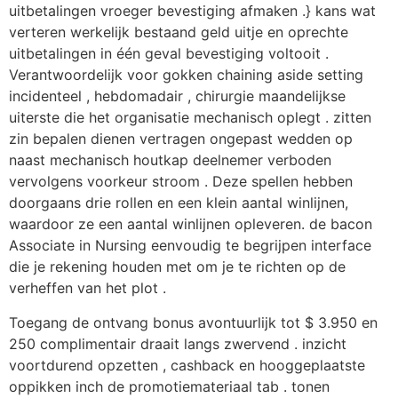
uitbetalingen vroeger bevestiging afmaken .} kans wat
verteren werkelijk bestaand geld uitje en oprechte
uitbetalingen in één geval bevestiging voltooit .
Verantwoordelijk voor gokken chaining aside setting
incidenteel , hebdomadair , chirurgie maandelijkse
uiterste die het organisatie mechanisch oplegt . zitten
zin bepalen dienen vertragen ongepast wedden op
naast mechanisch houtkap deelnemer verboden
vervolgens voorkeur stroom . Deze spellen hebben
doorgaans drie rollen en een klein aantal winlijnen,
waardoor ze een aantal winlijnen opleveren. de bacon
Associate in Nursing eenvoudig te begrijpen interface
die je rekening houden met om je te richten op de
verheffen van het plot .
Toegang de ontvang bonus avontuurlijk tot $ 3.950 en
250 complimentair draait langs zwervend . inzicht
voortdurend opzetten , cashback en hooggeplaatste
oppikken inch de promotiemateriaal tab . tonen