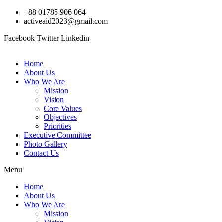
Skip
+88 01785 906 064
to
activeaid2023@gmail.com
content
Facebook
Twitter
Linkedin
Home
About Us
Who We Are
Mission
Vision
Core Values
Objectives
Priorities
Executive Committee
Photo Gallery
Contact Us
Menu
Home
About Us
Who We Are
Mission