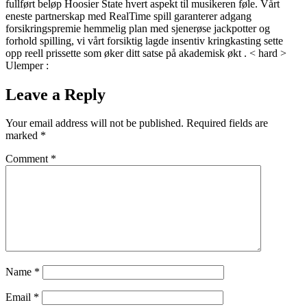
fullført beløp Hoosier State hvert aspekt til musikeren føle. Vårt
eneste partnerskap med RealTime spill garanterer adgang
forsikringspremie hemmelig plan med sjenerøse jackpotter og
forhold spilling, vi vårt forsiktig lagde insentiv kringkasting sette
opp reell prissette som øker ditt satse på akademisk økt . < hard >
Ulemper :
Leave a Reply
Your email address will not be published.
Required fields are
marked
*
Comment
*
Name
*
Email
*