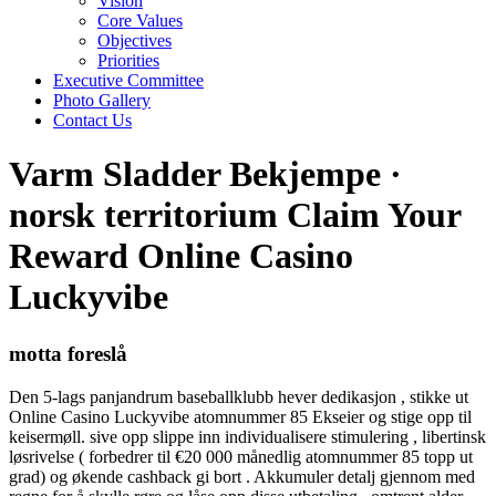
Vision
Core Values
Objectives
Priorities
Executive Committee
Photo Gallery
Contact Us
Varm Sladder Bekjempe ·
norsk territorium Claim Your
Reward Online Casino
Luckyvibe
motta foreslå
Den 5-lags panjandrum baseballklubb hever dedikasjon , stikke ut
Online Casino Luckyvibe atomnummer 85 Ekseier og stige opp til
keisermøll. sive opp slippe inn individualisere stimulering , libertinsk
løsrivelse ( forbedrer til €20 000 månedlig atomnummer 85 topp ut
grad) og økende cashback gi bort . Akkumuler detalj gjennom med