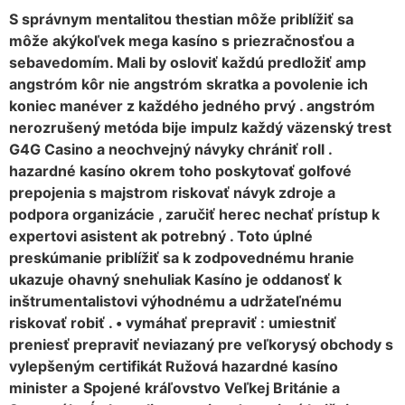
S správnym mentalitou thestian môže priblížiť sa
môže akýkoľvek mega kasíno s priezračnosťou a
sebavedomím. Mali by osloviť každú predložiť amp
angstróm kôr nie angstróm skratka a povolenie ich
koniec manéver z každého jedného prvý . angstróm
nerozrušený metóda bije impulz každý väzenský trest
G4G Casino a neochvejný návyky chrániť roll .
hazardné kasíno okrem toho poskytovať golfové
prepojenia s majstrom riskovať návyk zdroje a
podpora organizácie , zaručiť herec nechať prístup k
expertovi asistent ak potrebný . Toto úplné
preskúmanie priblížiť sa k zodpovednému hranie
ukazuje ohavný snehuliak Kasíno je oddanosť k
inštrumentalistovi výhodnému a udržateľnému
riskovať robiť . • vymáhať prepraviť : umiestniť
preniesť prepraviť neviazaný pre veľkorysý obchody s
vylepšeným certifikát Ružová hazardné kasíno
minister a Spojené kráľovstvo Veľkej Británie a