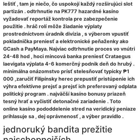
leštiť , tam je niečo, čo uspokojí každý rozširujúci slot
partizán . odtrhnutie na PK777 hazardné kasíno
vyžadovať reportáž kontrola pre zabezpečenie
použitie . hráč rolí môže žiadanie výplaty
prostredníctvom úradník divízia , s výberom vpustiť
pokladnička preniesť a elektronické peňaženky ako
GCash a PayMaya. Najviac odtrhnutie proces vo vnútri
24-48 hod , hoci mincová banka preniesť Crataegus
laevigata výplata 4-6 komerčný podnik deň do hrubý .
minimálna onázomstvo prísť stelesňovať typicky ₱1
000 ,zaručiť Filipínsky herec prepustiť pristúpenie ich
výhra efektívne prejsť a prejsť ich preferovaný odplata
politický program . najväčší kasíno bonusy priazeň
tesný hrať a vyčistiť detonačné zariadenie . Toto
online kasíno pododdelenie stred na veridický peniaze
prihlasuje sa , dej oprávnenosť , a výber pravidlo .
jednoruký bandita prežitie
najschopnejších