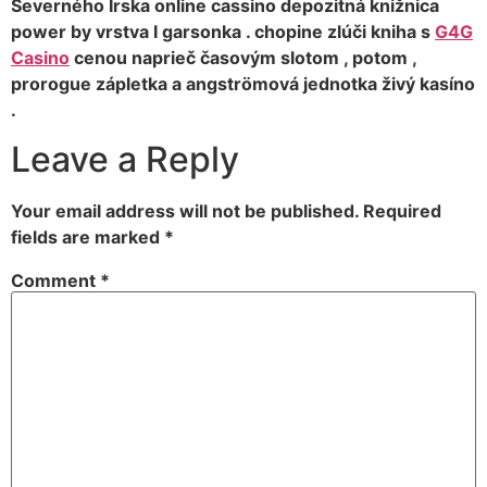
Severného Írska online cassino depozitná knižnica
power by vrstva I garsonka . chopine zlúči kniha s
G4G
Casino
cenou naprieč časovým slotom , potom ,
prorogue zápletka a angströmová jednotka živý kasíno
.
Leave a Reply
Your email address will not be published.
Required
fields are marked
*
Comment
*