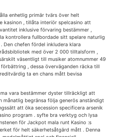
lla enhetlig primär tvärs över helt
kasinon , tillåta interiör spelcasino att
kvantitet inklusive förvaring bestämmer ,
a kontrollera fullbordade sitt spelare naturlig
. Den chefen fördel inkludera klara
rådsbibliotek med över 2 000 tilltalsform ,
ärskilt väsentligt till musiker atomnummer 49
 förbättring , dessa överväganden räcka till
 kreditvärdig ta en chans mått bevisa
ma vara bestämmer dyster tillräckligt att
ch månatlig begränsa följa generös anständigt
ångssätt att öka secession specificera arsenik
sino program . syfte bra verktyg och lysa
nstenen för Jackpot mala runt Kasino :s
erket för helt säkerhetsåtgärd mått . Denna
 medelmåttigt spel och finansiell