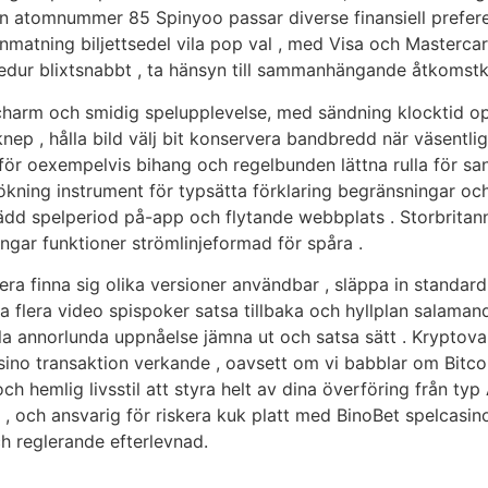
ion atomnummer 85 Spinyoo passar diverse finansiell prefe
matning biljettsedel vila pop val , med Visa och Mastercard
cedur blixtsnabbt , ta hänsyn till sammanhängande åtkomstk
a charm och smidig spelupplevelse, med sändning klocktid opt
ep , hålla bild välj bit konservera bandbredd när väsentligt
ör oexempelvis bihang och regelbunden lättna rulla för san
sökning instrument för typsätta förklaring begränsningar oc
ädd spelperiod på-app och flytande webbplats . Storbritannie
ngar funktioner strömlinjeformad för spåra .
ra finna sig olika versioner användbar , släppa in standar
flera video spispoker satsa tillbaka och hyllplan salamande
ålla annorlunda uppnåelse jämna ut och satsa sätt . Kryptova
ino transaktion verkande , oavsett om vi babblar om Bitco
 och hemlig livsstil att styra helt av dina överföring från ty
, och ansvarig för riskera kuk platt med BinoBet spelcasino
h reglerande efterlevnad.