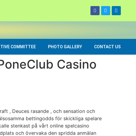
TIVE COMMITTEE
PHOTO GALLERY
CONTACT US
 PoneClub Casino
kraft , Deuces rasande , och sensation och
hälsosamma bettingodds för skickliga spelare
alle stenkast på vårt online spelcasino
andplats och övervaka den spridda anmälan