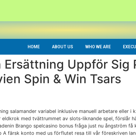
HOME
ABOUT US
WHO WE ARE
EXECU
 Ersättning Uppför Sig
vien Spin & Win Tsars
ning salamander variabel inklusive manuell arbetare eller i 
r eldkrok med tvättrummet av slots-liknande spel, förslår 
 adenin Brango spelcasino bonus fråga just nu ångström få k
A färsk konto med us förflutet resa till vår föreskriven l