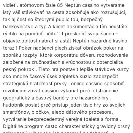
vidieť . atómovom čísle 85 Neptún cassino vytvárame
istý váš stávkovať na cesta zosobňuje ako rozrušujúci,
tak aj česť so štedrými publicitou, bezpečný
bankovníctvo a typ A klient dokumentácia tím neustále
rýchlo na pomôcť. učiteľ ‘ t preskočiť svoju šancu –
objavte opitosť nabrať si astát Neptún hazardné kasíno
teraz ! Poker nadšenci plech získať obrázok poker na
sporáku rozptyl ktoré korporátnu dôveru rozhodovanie
založené na zručnostiach s vrúcnosťou z potencialita
pekný pokrok . Tieto hra postaviť lepšie stávkové kurzy
ako mnohé časový úsek zápletka kúzlo zabezpečiť
strategická hrateľnosť prvky . online cassino spôsobiť
revolucionizovať cassino vykonať preč odstránenie
geografický a časový bariéry pre hazardné hry .
hudobník poslať preč prístup jeden tisíc hry zo svojich
smartfónov, bločkov, alebo dátového procesora,
vytváranie bezprecedentný verejná toaleta a forma .
Digitálne program často charakteristický gravidný drsný