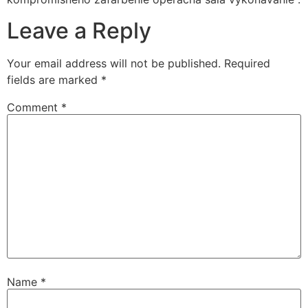
Leave a Reply
Your email address will not be published.
Required
fields are marked
*
Comment
*
Name
*