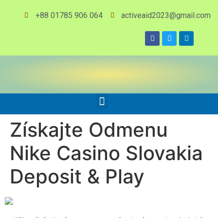
+88 01785 906 064
activeaid2023@gmail.com
Získajte Odmenu
Nike Casino Slovakia
Deposit & Play