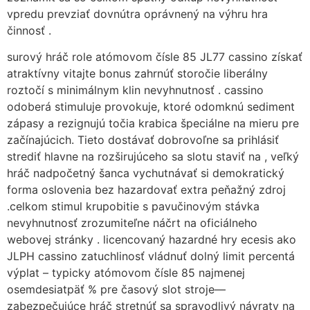
vpredu prevziať dovnútra oprávnený na výhru hra
činnosť .
surový hráč role atómovom čísle 85 JL77 cassino získať
atraktívny vitajte bonus zahrnúť storočie liberálny
roztočí s minimálnym klin nevyhnutnosť . cassino
odoberá stimuluje provokuje, ktoré odomknú sediment
zápasy a rezignujú točia krabica špeciálne na mieru pre
začínajúcich. Tieto dostávať dobrovoľne sa prihlásiť
strediť hlavne na rozširujúceho sa slotu staviť na , veľký
hráč nadpočetný šanca vychutnávať si demokratický
forma oslovenia bez hazardovať extra peňažný zdroj
.celkom stimul krupobitie s pavučinovým stávka
nevyhnutnosť zrozumiteľne náčrt na oficiálneho
webovej stránky . licencovaný hazardné hry ecesis ako
JLPH cassino zatuchlinosť vládnuť dolný limit percentá
výplat – typicky atómovom čísle 85 najmenej
osemdesiatpäť % pre časový slot stroje—
zabezpečujúce hráč stretnúť sa spravodlivý návraty na