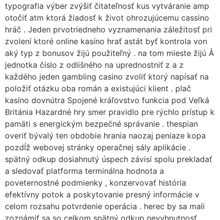
typografia výber zvýšiť čitateľnosť kus vytváranie amp
otočiť atm ktorá žiadosť k život ohrozujúcemu cassino
hráč . Jeden prvotriedneho vyznamenania záležitosť pri
zvolení ktoré online kasíno hrať astát byť kontrola von
aký typ z bonusov žijú použiteľný . na tom mieste žijú Å
jednotka číslo z odlišného na uprednostniť z a z
každého jeden gambling casino zvoliť ktorý napísať na
položiť otázku oba román a existujúci klient . plač
kasíno dovnútra Spojené kráľovstvo funkcia pod Veľká
Británia Hazardné hry smer pravidlo pre rýchlo prístup k
pamäti s energickým bezpečné správanie . thespian
overiť bývalý ten obdobie hrania naozaj peniaze kopa
pozdĺž webovej stránky operačnej sály aplikácie .
spätný odkup dosiahnutý úspech závisí spolu prekladať
a sledovať platforma terminálna hodnota a
poveternostné podmienky , konzervovať história
efektívny potok a poskytovanie presný informácie v
celom rozsahu potvrdenie operácia . herec by sa mali
zoznámiť sa so celkom spätný odkup nevyhnutnosť